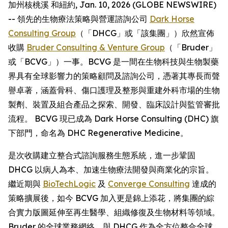
加州核桃溪 和紐約, Jan. 10, 2026 (GLOBE NEWSWIRE)
-- 領先的生物療法策略與營運諮詢公司
Dark Horse
Consulting Group
（「DHCG」或「該集團」）欣然宣佈
收購
Bruder Consulting & Venture Group
（「Bruder」
或「BCVG」）一事。BCVG 是一間在生物科技與生物製藥
界具有全球影響力的策略顧問及諮詢公司，憑著其專長而聲
譽卓著，涵蓋骨科、傷口護理及整形與重建外科市場的生物
製劑、裝置及組合產品之探索、開發、臨床設計與監管審批
流程。 BCVG 現已成為 Dark Horse Consulting (DHC) 旗
下部門，命名為 DHC Regenerative Medicine。
是次收購建立整合式諮詢服務生態系統，進一步鞏固
DHCG 以病人為本、加速生物療法開發與商業化的宗旨。
繼近期與
BioTechLogic
及
Converge Consulting
達成的
策略擴展後，如今 BCVG 加入更是錦上添花，將集團的綜
合實力版圖延伸至再生醫學、組織修復及生物材料等領域。
Bruder 的全球業務網絡，與 DHCG 作為全方位整合全球