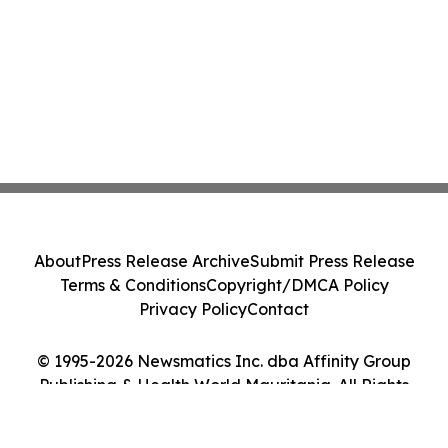
About
Press Release Archive
Submit Press Release
Terms & Conditions
Copyright/DMCA Policy
Privacy Policy
Contact
© 1995-2026 Newsmatics Inc. dba Affinity Group
Publishing & Health World Mauritania. All Rights
Reserved.